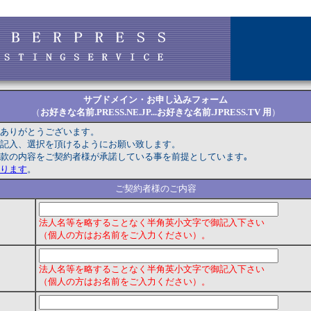
サブドメイン・お申し込みフォーム
（
お好きな名前.PRESS.NE.JP...お好きな名前.JPRESS.TV 用
）
ありがとうございます。
記入、選択を頂けるようにお願い致します。
款の内容をご契約者様が承諾している事を前提としています｡
ります
。
ご契約者様のご内容
法人名等を略することなく半角英小文字で御記入下さい
（個人の方はお名前をご入力ください）。
法人名等を略することなく半角英小文字で御記入下さい
（個人の方はお名前をご入力ください）。