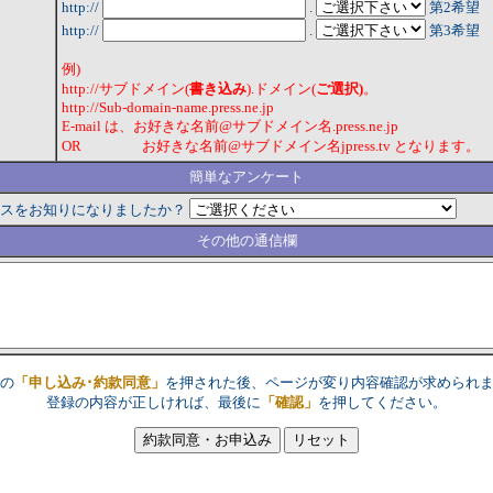
http://
.
第2希望
http://
.
第3希望
例)
http://サブドメイン(
書き込み
).ドメイン(
ご選択)
。
http://Sub-domain-name.press.ne.jp
E-mail は、お好きな名前@サブドメイン名.press.ne.jp
OR お好きな名前@サブドメイン名jpress.tv となります。
簡単なアンケート
スをお知りになりましたか？
その他の通信欄
の
「申し込み･約款同意」
を押された後、ページが変り内容確認が求められ
登録の内容が正しければ、最後に
「確認」
を押してください。